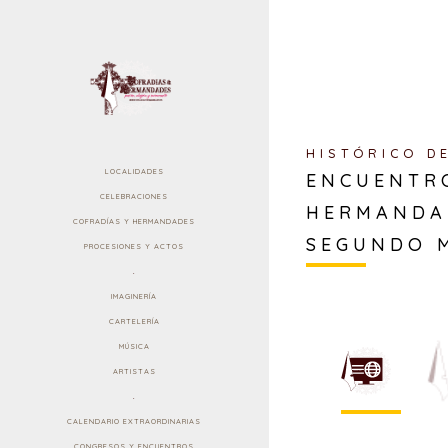
HISTÓRICO D
LOCALIDADES
ENCUENTR
CELEBRACIONES
HERMANDA
COFRADÍAS Y HERMANDADES
SEGUNDO 
PROCESIONES Y ACTOS
.
IMAGINERÍA
CARTELERÍA
MÚSICA
ARTISTAS
.
CALENDARIO EXTRAORDINARIAS
CONGRESOS Y ENCUENTROS