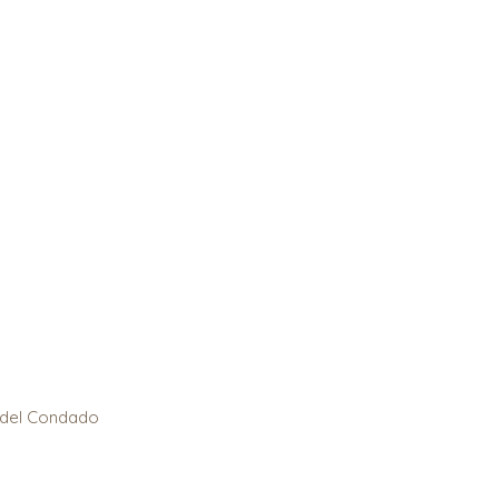
 del Condado