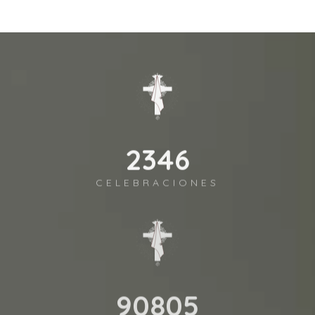
2590
CELEBRACIONES
100264