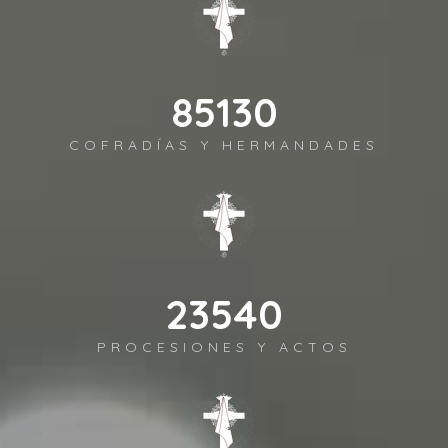
98372
COFRADÍAS Y HERMANDADES
27202
PROCESIONES Y ACTOS