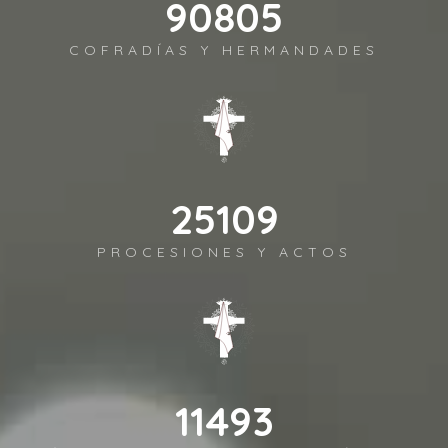
100264
COFRADÍAS Y HERMANDADES
27725
PROCESIONES Y ACTOS
12690