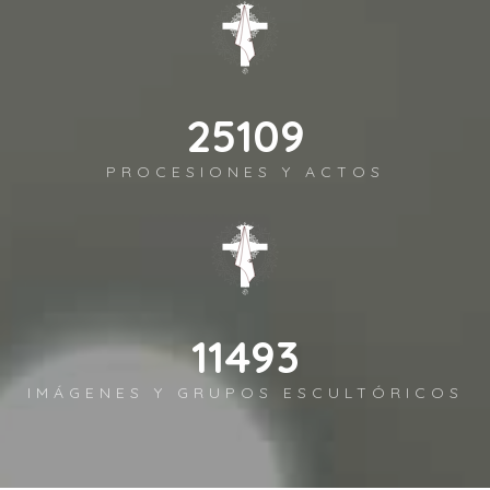
28771
PROCESIONES Y ACTOS
13169
IMÁGENES Y GRUPOS ESCULTÓRICOS