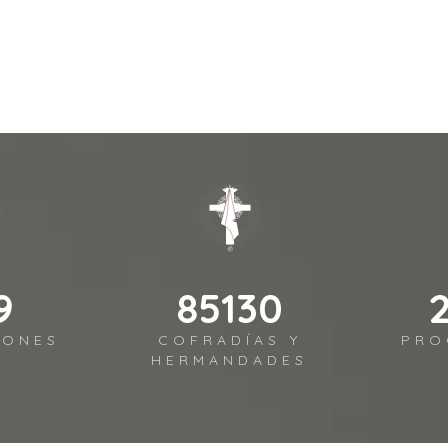
8
104047
IONES
COFRADÍAS Y
PRO
HERMANDADES