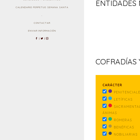
ENTIDADES 
CALENDARIO PERPETUO SEMANA SANTA
.
CONTACTAR
ENVIAR INFORMACIÓN
|
|
COFRADÍAS
CARÁCTER
PENITENCIAL
LETÍFICAS
SACRAMENTAL
ÁNIMAS
ROMERAS
BENÉFICAS
NOBILIARIAS