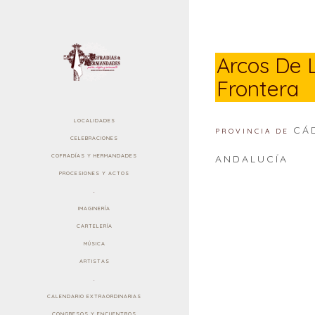
Arcos De 
Frontera
LOCALIDADES
CÁ
PROVINCIA DE
CELEBRACIONES
COFRADÍAS Y HERMANDADES
ANDALUCÍA
PROCESIONES Y ACTOS
.
IMAGINERÍA
CARTELERÍA
MÚSICA
ARTISTAS
.
CALENDARIO EXTRAORDINARIAS
CONGRESOS Y ENCUENTROS