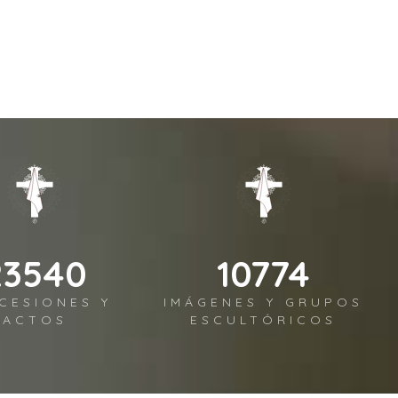
28771
13169
CESIONES Y
IMÁGENES Y GRUPOS
ACTOS
ESCULTÓRICOS