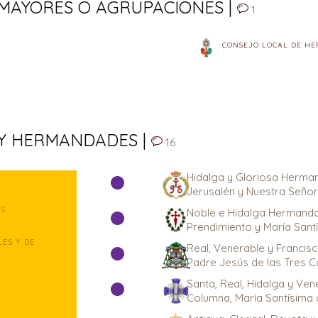
MAYORES O AGRUPACIONES |
1
CONSEJO LOCAL DE HE
 Y HERMANDADES |
16
Hidalga y Gloriosa Herman
Jerusalén y Nuestra Señor
ES
Noble e Hidalga Hermanda
Prendimiento y María San
ES Y DE
Real, Venerable y Franci
Padre Jesús de las Tres C
Santa, Real, Hidalga y Ve
Columna, María Santísima 