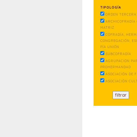
TIPOLOGÍA
ORDEN TERCERA 
ARCHICOFRADÍA 
MATRIZ
COFRADÍA, HERM
CONGREGACIÓN, ES
PÍA UNIÓN
SUBCOFRADÍA
AGRUPACIÓN PA
PROHERMANDAD
ASOCIACIÓN DE F
ASOCIACIÓN CUL