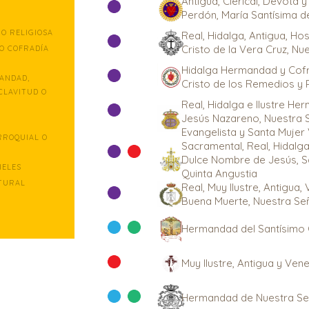
Antigua, Clerical, Devota
Perdón, María Santísima d
O RELIGIOSA
Real, Hidalga, Antigua, Hos
Cristo de la Vera Cruz, Nu
O COFRADÍA
Hidalga Hermandad y Cofra
ANDAD,
Cristo de los Remedios y 
CLAVITUD O
Real, Hidalga e Ilustre H
Jesús Nazareno, Nuestra 
Evangelista y Santa Mujer
RROQUIAL O
Sacramental, Real, Hidalg
Dulce Nombre de Jesús, Sa
IELES
Quinta Angustia
TURAL
Real, Muy Ilustre, Antigua
Buena Muerte, Nuestra Señ
Hermandad del Santísimo 
Muy Ilustre, Antigua y Ven
Hermandad de Nuestra Se