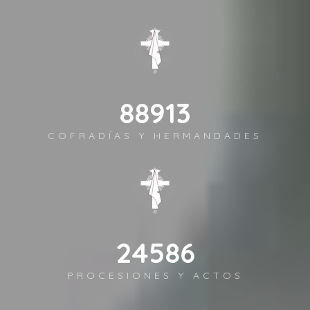
124857
COFRADÍAS Y HERMANDADES
34525
PROCESIONES Y ACTOS