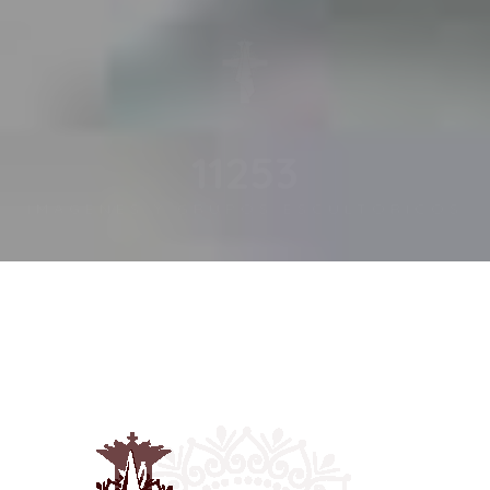
15802
IMÁGENES Y GRUPOS ESCULTÓRICOS