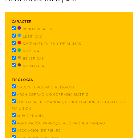
CARÁCTER
PENITENCIALES
LETÍFICAS
SACRAMENTALES Y DE ÁNIMAS
ROMERAS
BENÉFICAS
NOBILIARIAS
TIPOLOGÍA
ORDEN TERCERA O RELIGIOSA
ARCHICOFRADÍA O COFRADÍA MATRIZ
COFRADÍA, HERMANDAD, CONGREGACIÓN, ESCLAVITUD O
PÍA UNIÓN
SUBCOFRADÍA
AGRUPACIÓN PARROQUIAL O PROHERMANDAD
ASOCIACIÓN DE FIELES