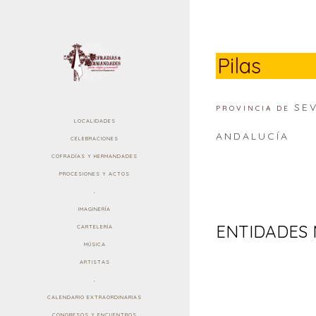
Pilas
SE
PROVINCIA DE
LOCALIDADES
ANDALUCÍA
CELEBRACIONES
COFRADÍAS Y HERMANDADES
PROCESIONES Y ACTOS
.
IMAGINERÍA
ENTIDADES 
CARTELERÍA
MÚSICA
ARTISTAS
.
CALENDARIO EXTRAORDINARIAS
CONGRESOS Y ENCUENTROS