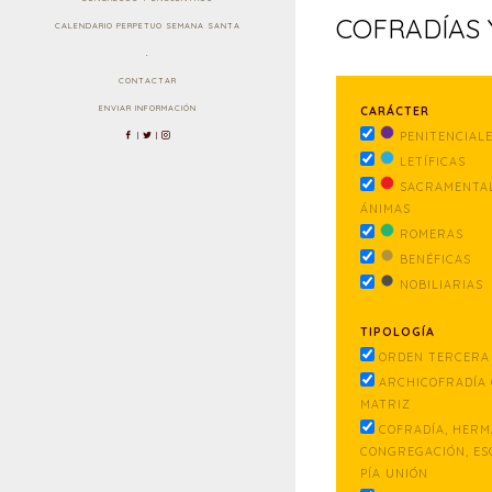
COFRADÍAS
CALENDARIO PERPETUO SEMANA SANTA
.
CONTACTAR
ENVIAR INFORMACIÓN
CARÁCTER
PENITENCIAL
|
|
LETÍFICAS
SACRAMENTAL
ÁNIMAS
ROMERAS
BENÉFICAS
NOBILIARIAS
TIPOLOGÍA
ORDEN TERCERA 
ARCHICOFRADÍA 
MATRIZ
COFRADÍA, HERM
CONGREGACIÓN, ES
PÍA UNIÓN