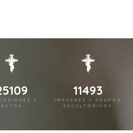
29817
13648
CESIONES Y
IMÁGENES Y GRUPOS
ACTOS
ESCULTÓRICOS