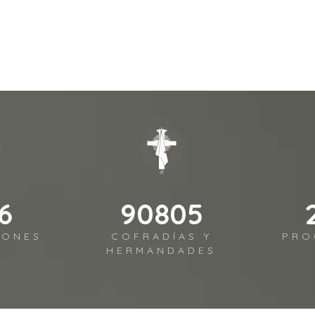
6
107831
IONES
COFRADÍAS Y
PRO
HERMANDADES