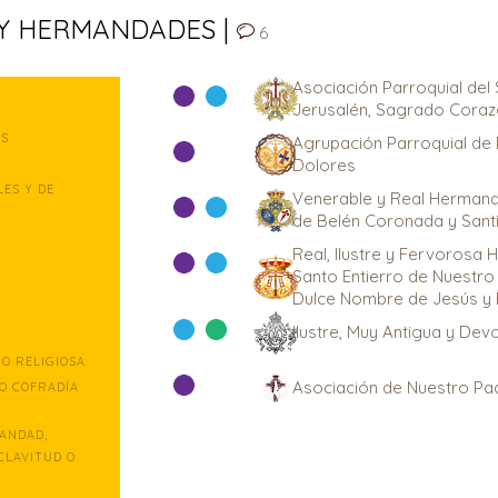
 Y HERMANDADES |
6
Asociación Parroquial del
Jerusalén, Sagrado Coraz
ES
Agrupación Parroquial de 
Dolores
ES Y DE
Venerable y Real Hermand
de Belén Coronada y Sant
Real, Ilustre y Fervorosa
Santo Entierro de Nuestro
Dulce Nombre de Jesús y 
Ilustre, Muy Antigua y De
O RELIGIOSA
Asociación de Nuestro Pa
O COFRADÍA
ANDAD,
CLAVITUD O