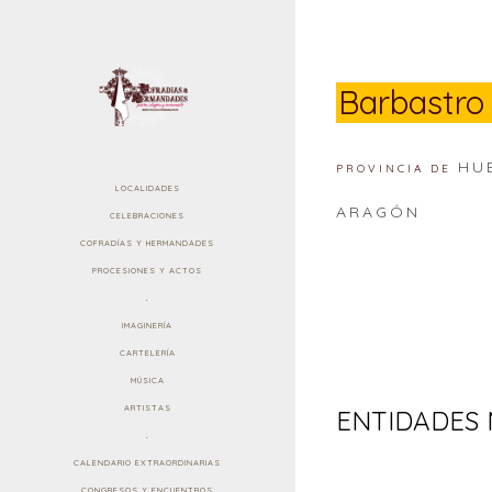
Barbastro
HU
PROVINCIA DE
LOCALIDADES
ARAGÓN
CELEBRACIONES
COFRADÍAS Y HERMANDADES
PROCESIONES Y ACTOS
.
IMAGINERÍA
CARTELERÍA
MÚSICA
ARTISTAS
ENTIDADES 
.
CALENDARIO EXTRAORDINARIAS
CONGRESOS Y ENCUENTROS