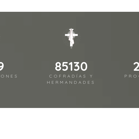
4
109723
IONES
COFRADÍAS Y
PRO
HERMANDADES