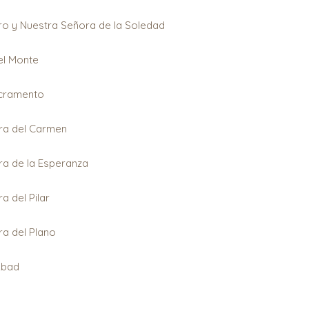
ro y Nuestra Señora de la Soledad
el Monte
acramento
ra del Carmen
ra de la Esperanza
a del Pilar
ra del Plano
Abad