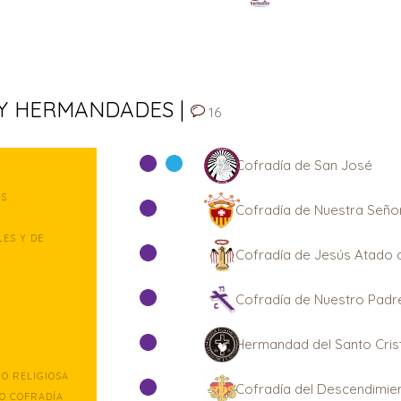
 Y HERMANDADES |
16
Cofradía de San José
ES
Cofradía de Nuestra Seño
ES Y DE
Cofradía de Jesús Atado 
Cofradía de Nuestro Padr
Hermandad del Santo Crist
O RELIGIOSA
Cofradía del Descendimie
O COFRADÍA