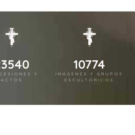
30340
13887
CESIONES Y
IMÁGENES Y GRUPOS
ACTOS
ESCULTÓRICOS