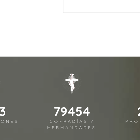
3
94589
IONES
COFRADÍAS Y
PRO
HERMANDADES