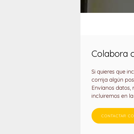
Colabora c
Si quieres que i
corrija algún pos
Envíanos datos, re
incluiremos en l
CONTACTAR CO