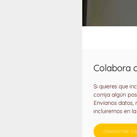
Colabora c
Si quieres que i
corrija algún pos
Envíanos datos, re
incluiremos en l
CONTACTAR CO