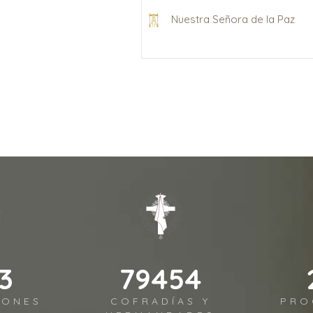
Nuestra Señora de la Paz
2
96480
IONES
COFRADÍAS Y
PRO