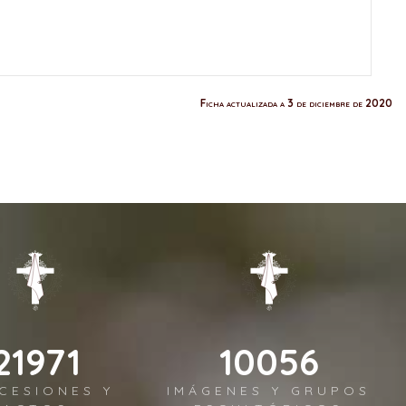
Ficha actualizada a 3 de diciembre de 2020
26679
12211
CESIONES Y
IMÁGENES Y GRUPOS