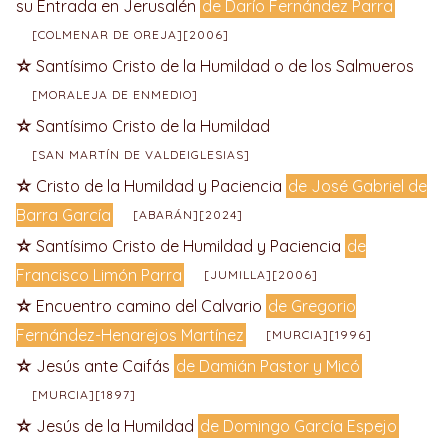
su Entrada en Jerusalén
de Darío Fernández Parra
[COLMENAR DE OREJA][2006]
Santísimo Cristo de la Humildad o de los Salmueros
[MORALEJA DE ENMEDIO]
Santísimo Cristo de la Humildad
[SAN MARTÍN DE VALDEIGLESIAS]
Cristo de la Humildad y Paciencia
de José Gabriel de
Barra García
[ABARÁN][2024]
Santísimo Cristo de Humildad y Paciencia
de
Francisco Limón Parra
[JUMILLA][2006]
Encuentro camino del Calvario
de Gregorio
Fernández-Henarejos Martínez
[MURCIA][1996]
Jesús ante Caifás
de Damián Pastor y Micó
[MURCIA][1897]
Jesús de la Humildad
de Domingo García Espejo