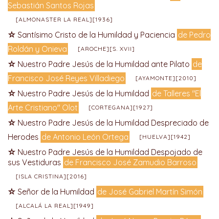
Sebastián Santos Rojas
[ALMONASTER LA REAL][1936]
Santísimo Cristo de la Humildad y Paciencia
de Pedro
Roldán y Onieva
[AROCHE][S. XVII]
Nuestro Padre Jesús de la Humildad ante Pilato
de
Francisco José Reyes Villadiego
[AYAMONTE][2010]
Nuestro Padre Jesús de la Humildad
de Talleres "El
Arte Cristiano" Olot
[CORTEGANA][1927]
Nuestro Padre Jesús de la Humildad Despreciado de
Herodes
de Antonio León Ortega
[HUELVA][1942]
Nuestro Padre Jesús de la Humildad Despojado de
sus Vestiduras
de Francisco José Zamudio Barroso
[ISLA CRISTINA][2016]
Señor de la Humildad
de José Gabriel Martín Simón
[ALCALÁ LA REAL][1949]