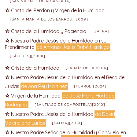
[SAN VICENTE DE ALCÁNTARA]
Cristo del Perdón y Virgen de la Humildad
[SANTA MARTA DE LOS BARROS][2009]
Cristo de la Humildad y Paciencia
[ZAFRA]
Nuestro Padre Jesús de la Humildad en su
Prendimiento
de Antonio Jesús Dubé Herdugo
[CÁCERES][2008]
Cristo de la Humildad
[JARAÍZ DE LA VERA]
Nuestro Padre Jesús de la Humildad en el Beso de
Judas
de Ana Rey Martínez
[FERROL][2024]
Virgen de la Humildad
de José María Hurtado
Rodríguez
[SANTIAGO DE COMPOSTELA][2010]
Nuestro Padre Jesús de la Humildad
de David
Valenciano Larios
[PALMA][2010]
Nuestro Padre Señor de la Humildad y Consuelo en