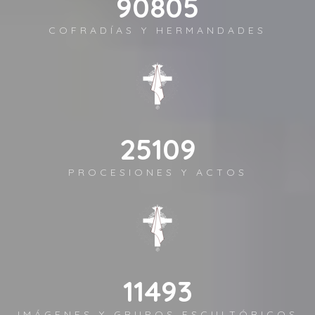
126749
COFRADÍAS Y HERMANDADES
35048
PROCESIONES Y ACTOS
16042
IMÁGENES Y GRUPOS ESCULTÓRICOS