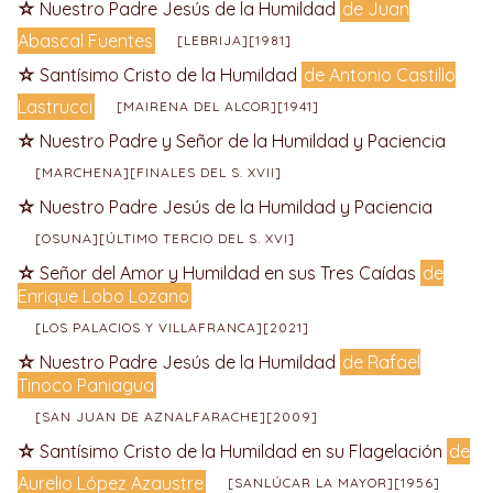
Nuestro Padre Jesús de la Humildad
de Juan
Abascal Fuentes
[LEBRIJA][1981]
Santísimo Cristo de la Humildad
de Antonio Castillo
Lastrucci
[MAIRENA DEL ALCOR][1941]
Nuestro Padre y Señor de la Humildad y Paciencia
[MARCHENA][FINALES DEL S. XVII]
Nuestro Padre Jesús de la Humildad y Paciencia
[OSUNA][ÚLTIMO TERCIO DEL S. XVI]
Señor del Amor y Humildad en sus Tres Caídas
de
Enrique Lobo Lozano
[LOS PALACIOS Y VILLAFRANCA][2021]
Nuestro Padre Jesús de la Humildad
de Rafael
Tinoco Paniagua
[SAN JUAN DE AZNALFARACHE][2009]
Santísimo Cristo de la Humildad en su Flagelación
de
Aurelio López Azaustre
[SANLÚCAR LA MAYOR][1956]