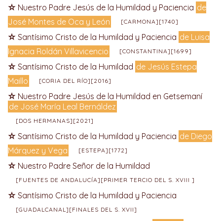
Nuestro Padre Jesús de la Humildad y Paciencia
de
José Montes de Oca y León
[CARMONA][1740]
Santísimo Cristo de la Humildad y Paciencia
de Luisa
Ignacia Roldán Villavicencio
[CONSTANTINA][1699]
Santísimo Cristo de la Humildad
de Jesús Estepa
Maillo
[CORIA DEL RÍO][2016]
Nuestro Padre Jesús de la Humildad en Getsemaní
de José María Leal Bernáldez
[DOS HERMANAS][2021]
Santísimo Cristo de la Humildad y Paciencia
de Diego
Márquez y Vega
[ESTEPA][1772]
Nuestro Padre Señor de la Humildad
[FUENTES DE ANDALUCÍA][PRIMER TERCIO DEL S. XVIII ]
Santísimo Cristo de la Humildad y Paciencia
[GUADALCANAL][FINALES DEL S. XVII]