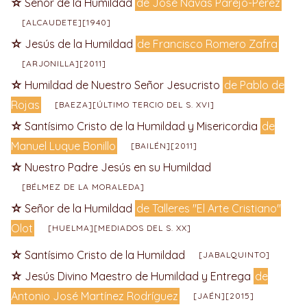
Señor de la Humildad
de José Navas Parejo-Pérez
[ALCAUDETE][1940]
Jesús de la Humildad
de Francisco Romero Zafra
[ARJONILLA][2011]
Humildad de Nuestro Señor Jesucristo
de Pablo de
Rojas
[BAEZA][ÚLTIMO TERCIO DEL S. XVI]
Santísimo Cristo de la Humildad y Misericordia
de
Manuel Luque Bonillo
[BAILÉN][2011]
Nuestro Padre Jesús en su Humildad
[BÉLMEZ DE LA MORALEDA]
Señor de la Humildad
de Talleres "El Arte Cristiano"
Olot
[HUELMA][MEDIADOS DEL S. XX]
Santísimo Cristo de la Humildad
[JABALQUINTO]
Jesús Divino Maestro de Humildad y Entrega
de
Antonio José Martínez Rodríguez
[JAÉN][2015]