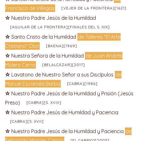
Francisco de Villegas
[VEJER DE LA FRONTERA][1621]
Nuestro Padre Jesús de la Humildad
[AGUILAR DE LA FRONTERA][FINALES DEL S. XIX]
Santo Cristo de la Humildad
de Talleres "El Arte
Cristiano" Olot
[BAENA][1969]
Nuestra Señora de la Humildad
de Juan Andrés
Molero Cerro
[BELALCÁZAR][2017]
Lavatorio de Nuestro Señor a sus Discípulos
de
Manuel Escamilla Barba
[CABRA][1986]
Nuestro Padre Jesús de la Humildad y Prisión (Jesús
Preso)
[CABRA][S. XVIII]
Nuestro Padre Jesús de Humildad y Paciencia
[CABRA][S. XVII]
Nuestro Padre Jesús de la Humildad y Paciencia
de
Sebastián Montes Carpio
[EL CARPIO][2005]