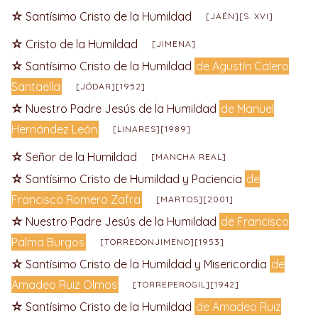
Santísimo Cristo de la Humildad
[JAÉN][S. XVI]
Cristo de la Humildad
[JIMENA]
Santísimo Cristo de la Humildad
de Agustín Calero
Santaella
[JÓDAR][1952]
Nuestro Padre Jesús de la Humildad
de Manuel
Hernández León
[LINARES][1989]
Señor de la Humildad
[MANCHA REAL]
Santísimo Cristo de Humildad y Paciencia
de
Francisco Romero Zafra
[MARTOS][2001]
Nuestro Padre Jesús de la Humildad
de Francisco
Palma Burgos
[TORREDONJIMENO][1953]
Santísimo Cristo de la Humildad y Misericordia
de
Amadeo Ruiz Olmos
[TORREPEROGIL][1942]
Santísimo Cristo de la Humildad
de Amadeo Ruiz