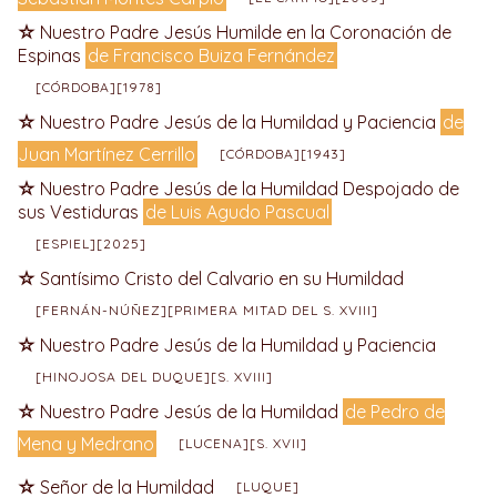
Nuestro Padre Jesús Humilde en la Coronación de
Espinas
de Francisco Buiza Fernández
[CÓRDOBA][1978]
Nuestro Padre Jesús de la Humildad y Paciencia
de
Juan Martínez Cerrillo
[CÓRDOBA][1943]
Nuestro Padre Jesús de la Humildad Despojado de
sus Vestiduras
de Luis Agudo Pascual
[ESPIEL][2025]
Santísimo Cristo del Calvario en su Humildad
[FERNÁN-NÚÑEZ][PRIMERA MITAD DEL S. XVIII]
Nuestro Padre Jesús de la Humildad y Paciencia
[HINOJOSA DEL DUQUE][S. XVIII]
Nuestro Padre Jesús de la Humildad
de Pedro de
Mena y Medrano
[LUCENA][S. XVII]
Señor de la Humildad
[LUQUE]