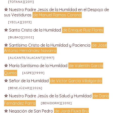
[TOTANA][2011]
Nuestro Padre Jesús de la Humildad en el Despojo de
sus Vestiduras
de Manuel Ramos Corona
[YECLA][2013]
Santo Cristo de la Humildad
de Enrique Ruiz Flores
[BILBAO][2002]
Santísimo Cristo de la Humildad y Paciencia
de José
Antonio Hernández Navarro
[ALICANTE/ALACANT][1997]
María Santísima de la Humildad
de Valentín García
Quinto
[ASPE][1999]
Señor de la Humildad
de Víctor García Villalgordo
[BENEJÚZAR][2026]
Nuestro Padre Jesús de la Salud y Humildad
de Darío
Fernández Parra
[BENIDORM][2010]
Negación de San Pedro
de Jordi Fluxá Bru