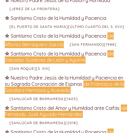
Nuestro Padre Jesús de la Pasión y Humildad
[JEREZ DE LA FRONTERA]
Santísimo Cristo de la Humildad y Paciencia
[EL PUERTO DE SANTA MARÍA][ÚLTIMO CUARTO DEL S. XVII]
Santísimo Cristo de la Humildad y Paciencia
de
Alfonso Berraquero García
[SAN FERNANDO][1988]
Santísimo Cristo de la Humildad y Paciencia
de
Salvador Gutiérrez de León y Aguirre
[SAN ROQUE][S. XIX]
Nuestro Padre Jesús de la Humildad y Paciencia en
su Sagrada Coronación de Espinas
de Francisco de la
Gándara Hermosa y Acevedo
[SANLÚCAR DE BARRAMEDA][1605]
Santísimo Cristo del Amor y Humildad ante Caifás
de
Fernando José Aguado Hernández
[SANLÚCAR DE BARRAMEDA][2018]
Santísimo Cristo de la Humildad y Paciencia
de