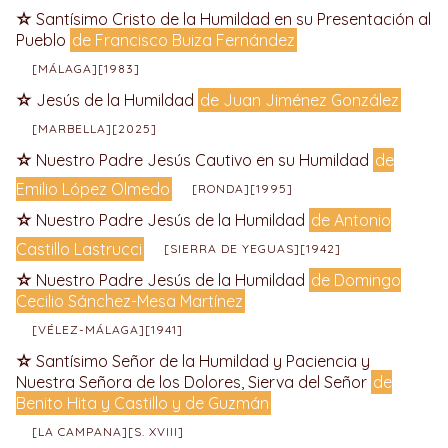
Santísimo Cristo de la Humildad en su Presentación al
Pueblo
de Francisco Buiza Fernández
[MÁLAGA][1983]
Jesús de la Humildad
de Juan Jiménez González
[MARBELLA][2025]
Nuestro Padre Jesús Cautivo en su Humildad
de
Emilio López Olmedo
[RONDA][1995]
Nuestro Padre Jesús de la Humildad
de Antonio
Castillo Lastrucci
[SIERRA DE YEGUAS][1942]
Nuestro Padre Jesús de la Humildad
de Domingo
Cecilio Sánchez-Mesa Martínez
[VÉLEZ-MÁLAGA][1941]
Santísimo Señor de la Humildad y Paciencia y
Nuestra Señora de los Dolores, Sierva del Señor
de
Benito Hita y Castillo y de Guzmán
[LA CAMPANA][S. XVIII]