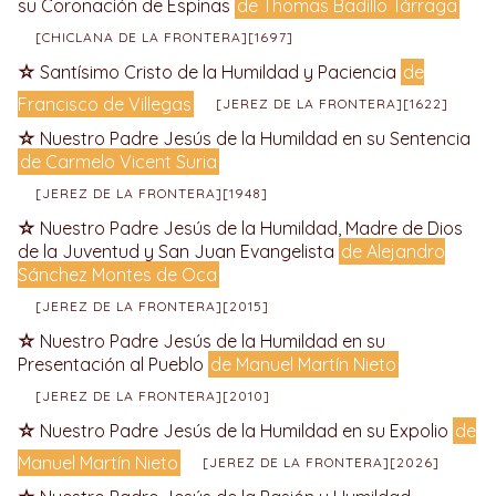
su Coronación de Espinas
de Thomas Badillo Tárraga
[CHICLANA DE LA FRONTERA][1697]
Santísimo Cristo de la Humildad y Paciencia
de
Francisco de Villegas
[JEREZ DE LA FRONTERA][1622]
Nuestro Padre Jesús de la Humildad en su Sentencia
de Carmelo Vicent Suria
[JEREZ DE LA FRONTERA][1948]
Nuestro Padre Jesús de la Humildad, Madre de Dios
de la Juventud y San Juan Evangelista
de Alejandro
Sánchez Montes de Oca
[JEREZ DE LA FRONTERA][2015]
Nuestro Padre Jesús de la Humildad en su
Presentación al Pueblo
de Manuel Martín Nieto
[JEREZ DE LA FRONTERA][2010]
Nuestro Padre Jesús de la Humildad en su Expolio
de
Manuel Martín Nieto
[JEREZ DE LA FRONTERA][2026]