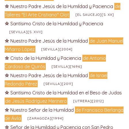
Nuestro Padre Jesús de la Humildad y Paciencia
de
Talleres "El Arte Cristiano" Olot
[EL SAUCEJO][S. XX]
Santísimo Cristo de la Humildad y Paciencia
[SEVILLA][S. XVII]
Nuestro Padre Jesús de la Humildad
de Juan Manuel
Miñarro López
[SEVILLA][2004]
Cristo de la Humildad y Paciencia
de Antonio
Cardoso de Quirós
[SEVILLA][1696]
Nuestro Padre Jesús de la Humildad
de Israel
Redondo Pérez
[SEVILLA][2011]
Santísimo Cristo de la Humildad en el Beso de Judas
de Jesús Rodríguez Merinero
[UTRERA][2012]
Nuestro Señor de la Humildad
de Francisco Berlanga
de Ávila
[ZARAGOZA][1994]
Señor de la Humildad y Paciencia con San Pedro