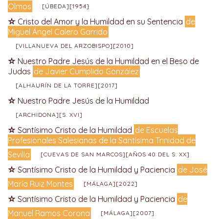
Olmos
[ÚBEDA][1954]
Cristo del Amor y la Humildad en su Sentencia
de
Miguel Ángel Calero Garrido
[VILLANUEVA DEL ARZOBISPO][2010]
Nuestro Padre Jesús de la Humildad en el Beso de
Judas
de Javier Cumplido González
[ALHAURÍN DE LA TORRE][2017]
Nuestro Padre Jesús de la Humildad
[ARCHIDONA][S. XVI]
Santísimo Cristo de la Humildad
de Escuelas
Profesionales Salesianas de la Santísima Trinidad de
Sevilla
[CUEVAS DE SAN MARCOS][AÑOS 40 DEL S. XX]
Santísimo Cristo de la Humildad y Paciencia
de José
María Ruiz Montes
[MÁLAGA][2022]
Santísimo Cristo de la Humildad y Paciencia
de
Manuel Ramos Corona
[MÁLAGA][2007]