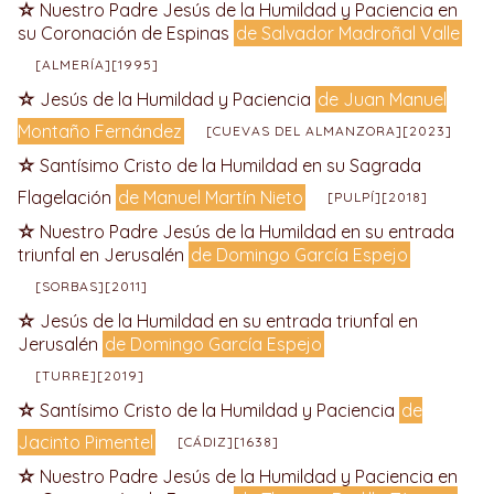
Nuestro Padre Jesús de la Humildad y Paciencia en
su Coronación de Espinas
de Salvador Madroñal Valle
[ALMERÍA][1995]
Jesús de la Humildad y Paciencia
de Juan Manuel
Montaño Fernández
[CUEVAS DEL ALMANZORA][2023]
Santísimo Cristo de la Humildad en su Sagrada
Flagelación
de Manuel Martín Nieto
[PULPÍ][2018]
Nuestro Padre Jesús de la Humildad en su entrada
triunfal en Jerusalén
de Domingo García Espejo
[SORBAS][2011]
Jesús de la Humildad en su entrada triunfal en
Jerusalén
de Domingo García Espejo
[TURRE][2019]
Santísimo Cristo de la Humildad y Paciencia
de
Jacinto Pimentel
[CÁDIZ][1638]
Nuestro Padre Jesús de la Humildad y Paciencia en