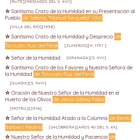
[RUTE][MEDIADOS DEL S. XVII]
Santísimo Cristo de la Humildad en su Presentación al
Pueblo
de Talleres "Manuel Serquella" Olot
[VILLA DEL RÍO][1958]
Santísimo Cristo de la Humildad y Desprecio
de
Torcuato Ruiz del Peral
[ZUHEROS][H. 1757 ]
Señor de la Humildad
[GRANADA][S. XVII]
Santísimo Cristo de los Favores y Nuestra Señora de
la Humildad
de Torcuato Ruiz del Peral
[GUADIX][S. XVIII]
Oración de Nuestro Señor de la Humildad en el
Huerto de los Olivos
de Jesús Gálvez Palos
[MOTRIL][2016]
Señor de la Humildad Atado a la Columna
de Benito
Barbero Medina
[SALOBREÑA][AÑOS 40 DEL S. XX]
Nuestro Señor de la Humildad y Paciencia
de