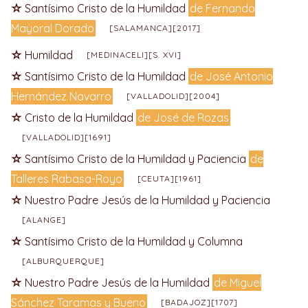
Santísimo Cristo de la Humildad
de Fernando
Mayoral Dorado
[SALAMANCA][2017]
Humildad
[MEDINACELI][S. XVI]
Santísimo Cristo de la Humildad
de José Antonio
Hernández Navarro
[VALLADOLID][2004]
Cristo de la Humildad
de José de Rozas
[VALLADOLID][1691]
Santísimo Cristo de la Humildad y Paciencia
de
Talleres Rabasa-Royo
[CEUTA][1961]
Nuestro Padre Jesús de la Humildad y Paciencia
[ALANGE]
Santísimo Cristo de la Humildad y Columna
[ALBURQUERQUE]
Nuestro Padre Jesús de la Humildad
de Miguel
Sánchez Taramas y Bueno
[BADAJOZ][1707]