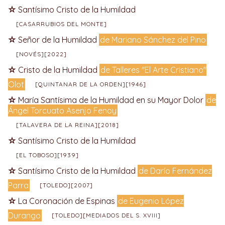
Santísimo Cristo de la Humildad
[CASARRUBIOS DEL MONTE]
Señor de la Humildad
de Mariano Sánchez del Pino
[NOVÉS][2022]
Cristo de la Humildad
de Talleres "El Arte Cristiano"
Olot
[QUINTANAR DE LA ORDEN][1946]
María Santísima de la Humildad en su Mayor Dolor
de
Ángel Torcuato Asenjo Fenoy
[TALAVERA DE LA REINA][2018]
Santísimo Cristo de la Humildad
[EL TOBOSO][1939]
Santísimo Cristo de la Humildad
de Darío Fernández
Parra
[TOLEDO][2007]
La Coronación de Espinas
de Eugenio López
Durango
[TOLEDO][MEDIADOS DEL S. XVIII]