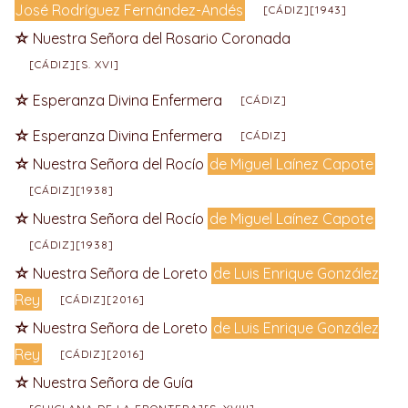
José Rodríguez Fernández-Andés
[CÁDIZ][1943]
Nuestra Señora del Rosario Coronada
[CÁDIZ][S. XVI]
Esperanza Divina Enfermera
[CÁDIZ]
Esperanza Divina Enfermera
[CÁDIZ]
Nuestra Señora del Rocío
de Miguel Laínez Capote
[CÁDIZ][1938]
Nuestra Señora del Rocío
de Miguel Laínez Capote
[CÁDIZ][1938]
Nuestra Señora de Loreto
de Luis Enrique González
Rey
[CÁDIZ][2016]
Nuestra Señora de Loreto
de Luis Enrique González
Rey
[CÁDIZ][2016]
Nuestra Señora de Guía