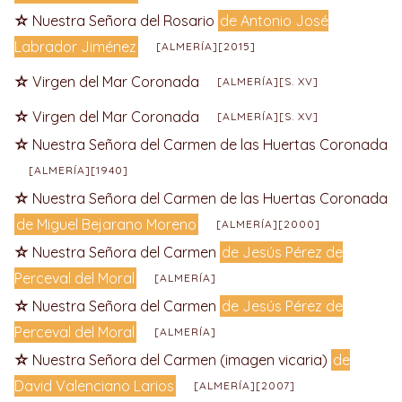
Nuestra Señora del Rosario
de Antonio José
Labrador Jiménez
[ALMERÍA][2015]
Virgen del Mar Coronada
[ALMERÍA][S. XV]
Virgen del Mar Coronada
[ALMERÍA][S. XV]
Nuestra Señora del Carmen de las Huertas Coronada
[ALMERÍA][1940]
Nuestra Señora del Carmen de las Huertas Coronada
de Miguel Bejarano Moreno
[ALMERÍA][2000]
Nuestra Señora del Carmen
de Jesús Pérez de
Perceval del Moral
[ALMERÍA]
Nuestra Señora del Carmen
de Jesús Pérez de
Perceval del Moral
[ALMERÍA]
Nuestra Señora del Carmen (imagen vicaria)
de
David Valenciano Larios
[ALMERÍA][2007]