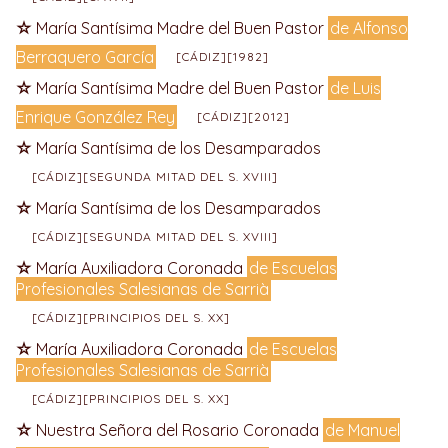
María Santísima Madre del Buen Pastor
de Alfonso
Berraquero García
[CÁDIZ][1982]
María Santísima Madre del Buen Pastor
de Luis
Enrique González Rey
[CÁDIZ][2012]
María Santísima de los Desamparados
[CÁDIZ][SEGUNDA MITAD DEL S. XVIII]
María Santísima de los Desamparados
[CÁDIZ][SEGUNDA MITAD DEL S. XVIII]
María Auxiliadora Coronada
de Escuelas
Profesionales Salesianas de Sarrià
[CÁDIZ][PRINCIPIOS DEL S. XX]
María Auxiliadora Coronada
de Escuelas
Profesionales Salesianas de Sarrià
[CÁDIZ][PRINCIPIOS DEL S. XX]
Nuestra Señora del Rosario Coronada
de Manuel