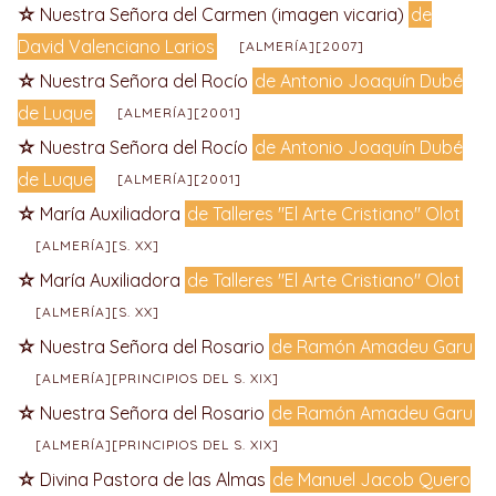
Nuestra Señora del Carmen (imagen vicaria)
de
David Valenciano Larios
[ALMERÍA][2007]
Nuestra Señora del Rocío
de Antonio Joaquín Dubé
de Luque
[ALMERÍA][2001]
Nuestra Señora del Rocío
de Antonio Joaquín Dubé
de Luque
[ALMERÍA][2001]
María Auxiliadora
de Talleres "El Arte Cristiano" Olot
[ALMERÍA][S. XX]
María Auxiliadora
de Talleres "El Arte Cristiano" Olot
[ALMERÍA][S. XX]
Nuestra Señora del Rosario
de Ramón Amadeu Garu
[ALMERÍA][PRINCIPIOS DEL S. XIX]
Nuestra Señora del Rosario
de Ramón Amadeu Garu
[ALMERÍA][PRINCIPIOS DEL S. XIX]
Divina Pastora de las Almas
de Manuel Jacob Quero