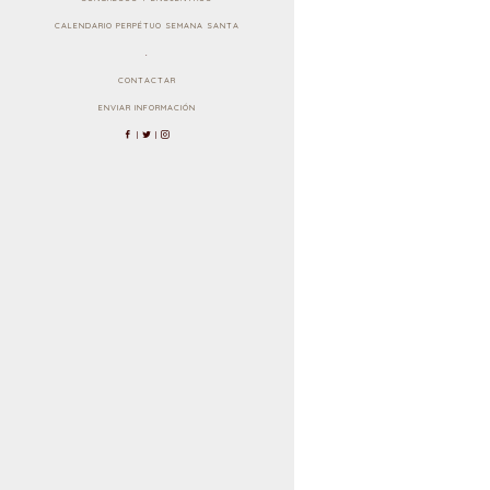
CALENDARIO PERPÉTUO SEMANA SANTA
.
CONTACTAR
ENVIAR INFORMACIÓN
|
|