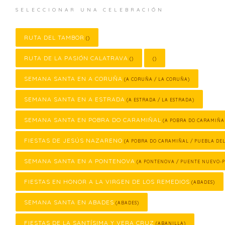
SELECCIONAR UNA CELEBRACIÓN
RUTA DEL TAMBOR
()
RUTA DE LA PASIÓN CALATRAVA
()
()
SEMANA SANTA EN A CORUÑA
(A CORUÑA / LA CORUÑA)
SEMANA SANTA EN A ESTRADA
(A ESTRADA / LA ESTRADA)
SEMANA SANTA EN POBRA DO CARAMIÑAL
(A POBRA DO CARAMIÑA
FIESTAS DE JESÚS NAZARENO
(A POBRA DO CARAMIÑAL / PUEBLA DE
SEMANA SANTA EN A PONTENOVA
(A PONTENOVA / PUENTE NUEVO-
FIESTAS EN HONOR A LA VIRGEN DE LOS REMEDIOS
(ABADES)
SEMANA SANTA EN ABADES
(ABADES)
FIESTAS DE LA SANTÍSIMA Y VERA CRUZ
(ABANILLA)