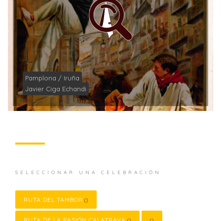
Pamplona / Iruña
Javier Ciga Echandi
SELECCIONAR UNA CELEBRACIÓN
RUTA DEL TAMBOR
()
RUTA DE LA PASIÓN CALATRAVA
()
()