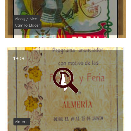
Alcoy / Alcoi
Camilo Llácer
1909
Almería