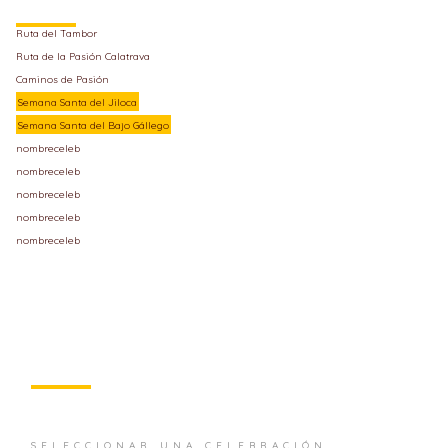
Ruta del Tambor
Ruta de la Pasión Calatrava
Caminos de Pasión
Semana Santa del Jiloca
Semana Santa del Bajo Gállego
nombreceleb
nombreceleb
nombreceleb
nombreceleb
nombreceleb
SELECCIONAR UNA CELEBRACIÓN