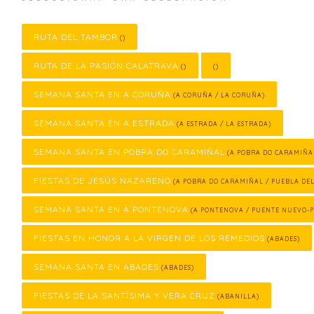
RUTA DEL TAMBOR
()
RUTA DE LA PASIÓN CALATRAVA
()
()
SEMANA SANTA EN A CORUÑA
(A CORUÑA / LA CORUÑA)
SEMANA SANTA EN A ESTRADA
(A ESTRADA / LA ESTRADA)
SEMANA SANTA EN POBRA DO CARAMIÑAL
(A POBRA DO CARAMIÑA
FIESTAS DE JESÚS NAZARENO
(A POBRA DO CARAMIÑAL / PUEBLA DE
SEMANA SANTA EN A PONTENOVA
(A PONTENOVA / PUENTE NUEVO-
FIESTAS EN HONOR A LA VIRGEN DE LOS REMEDIOS
(ABADES)
SEMANA SANTA EN ABADES
(ABADES)
FIESTAS DE LA SANTÍSIMA Y VERA CRUZ
(ABANILLA)