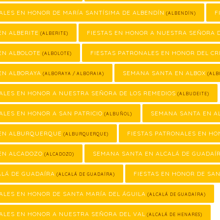
ALES EN HONOR DE MARÍA SANTÍSIMA DE ALBENDÍN
F
(ALBENDÍN)
EN ALBERITE
FIESTAS EN HONOR A NUESTRA SEÑORA 
(ALBERITE)
EN ALBOLOTE
FIESTAS PATRONALES EN HONOR DEL CR
(ALBOLOTE)
EN ALBORAYA
SEMANA SANTA EN ALBOX
(ALBORAYA / ALBORAIA)
(ALB
ALES EN HONOR A NUESTRA SEÑORA DE LOS REMEDIOS
(ALBUDEITE)
ALES EN HONOR A SAN PATRICIO
SEMANA SANTA EN A
(ALBUÑOL)
EN ALBURQUERQUE
FIESTAS PATRONALES EN H
(ALBURQUERQUE)
EN ALCADOZO
SEMANA SANTA EN ALCALÁ DE GUADAÍ
(ALCADOZO)
ALÁ DE GUADAÍRA
FIESTAS EN HONOR DE SA
(ALCALÁ DE GUADAÍRA)
ALES EN HONOR DE SANTA MARÍA DEL ÁGUILA
(ALCALÁ DE GUADAÍRA)
ALES EN HONOR A NUESTRA SEÑORA DEL VAL
(ALCALÁ DE HENARES)