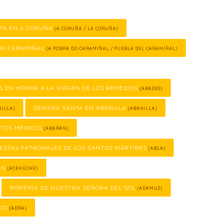
TA EN A CORUÑA
(A CORUÑA / LA CORUÑA)
DO CARAMIÑAL
(A POBRA DO CARAMIÑAL / PUEBLA DEL CARAMIÑAL)
S EN HONOR A LA VIRGEN DE LOS REMEDIOS
(ABADES)
SEMANA SANTA EN ABANILLA
ILLA)
(ABANILLA)
NTOS MÉDICOS
(ABARÁN)
IESTAS PATRONALES DE LOS SANTOS MÁRTIRES
(ABLA)
ÁN
(ACEHÚCHE)
ROMERÍA DE NUESTRA SEÑORA DEL SOL
(ADAMUZ)
COS
(ADRA)