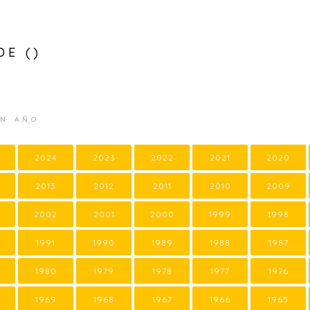
DE ()
UN AÑO
2024
2023
2022
2021
2020
2013
2012
2011
2010
2009
2002
2001
2000
1999
1998
1991
1990
1989
1988
1987
1980
1979
1978
1977
1976
1969
1968
1967
1966
1965