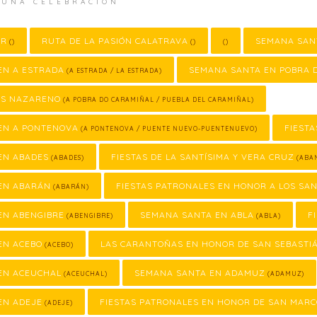
 UNA CELEBRACIÓN
OR
RUTA DE LA PASIÓN CALATRAVA
SEMANA SAN
()
()
()
EN A ESTRADA
SEMANA SANTA EN POBRA 
(A ESTRADA / LA ESTRADA)
SÚS NAZARENO
(A POBRA DO CARAMIÑAL / PUEBLA DEL CARAMIÑAL)
EN A PONTENOVA
FIESTA
(A PONTENOVA / PUENTE NUEVO-PUENTENUEVO)
EN ABADES
FIESTAS DE LA SANTÍSIMA Y VERA CRUZ
(ABADES)
(ABAN
EN ABARÁN
FIESTAS PATRONALES EN HONOR A LOS SA
(ABARÁN)
EN ABENGIBRE
SEMANA SANTA EN ABLA
F
(ABENGIBRE)
(ABLA)
EN ACEBO
LAS CARANTOÑAS EN HONOR DE SAN SEBASTI
(ACEBO)
EN ACEUCHAL
SEMANA SANTA EN ADAMUZ
(ACEUCHAL)
(ADAMUZ)
EN ADEJE
FIESTAS PATRONALES EN HONOR DE SAN MAR
(ADEJE)