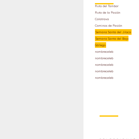
Ruta del Tambor
Ruta de la Pasión
Calatrava
Caminos de Pasión
Semana Santa del Jiloca
Semana Santa del Bajo
Gállego
nombreceleb
nombreceleb
nombreceleb
nombreceleb
nombreceleb