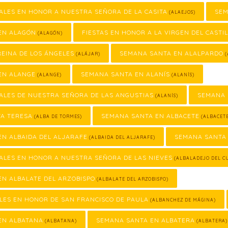
ALES EN HONOR A NUESTRA SEÑORA DE LA CASITA
SEM
(ALAEJOS)
EN ALAGÓN
FIESTAS EN HONOR A LA VIRGEN DEL CASTI
(ALAGÓN)
REINA DE LOS ÁNGELES
SEMANA SANTA EN ALALPARDO
(ALÁJAR)
(
EN ALANGE
SEMANA SANTA EN ALANÍS
(ALANGE)
(ALANÍS)
ALES DE NUESTRA SEÑORA DE LAS ANGUSTIAS
SEMANA 
(ALANÍS)
TA TERESA
SEMANA SANTA EN ALBACETE
(ALBA DE TORMES)
(ALBACET
N ALBAIDA DEL ALJARAFE
SEMANA SANTA 
(ALBAIDA DEL ALJARAFE)
ALES EN HONOR A NUESTRA SEÑORA DE LAS NIEVES
(ALBALADEJO DEL C
N ALBALATE DEL ARZOBISPO
(ALBALATE DEL ARZOBISPO)
LES EN HONOR DE SAN FRANCISCO DE PAULA
(ALBANCHEZ DE MÁGINA)
EN ALBATANA
SEMANA SANTA EN ALBATERA
(ALBATANA)
(ALBATERA)