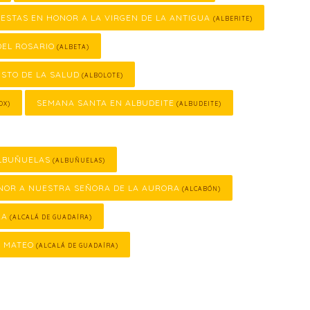
IESTAS EN HONOR A LA VIRGEN DE LA ANTIGUA
(ALBERITE)
DEL ROSARIO
(ALBETA)
ISTO DE LA SALUD
(ALBOLOTE)
SEMANA SANTA EN ALBUDEITE
OX)
(ALBUDEITE)
LBUÑUELAS
(ALBUÑUELAS)
ONOR A NUESTRA SEÑORA DE LA AURORA
(ALCABÓN)
RA
(ALCALÁ DE GUADAÍRA)
N MATEO
(ALCALÁ DE GUADAÍRA)