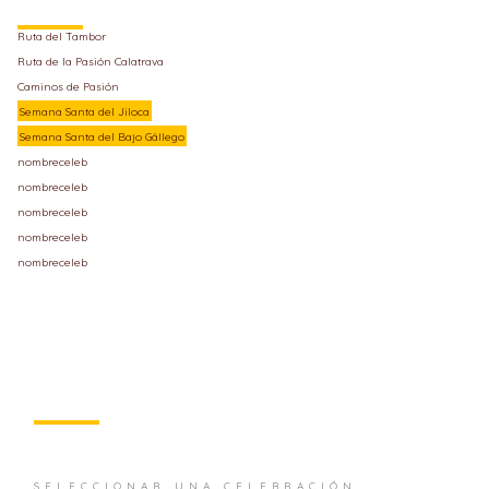
Ruta del Tambor
Ruta de la Pasión Calatrava
Caminos de Pasión
Semana Santa del Jiloca
Semana Santa del Bajo Gállego
nombreceleb
nombreceleb
nombreceleb
nombreceleb
nombreceleb
SELECCIONAR UNA CELEBRACIÓN