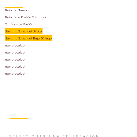
Ruta del Tambor
Ruta de la Pasión Calatrava
Caminos de Pasión
Semana Santa del Jiloca
Semana Santa del Bajo Gállego
nombreceleb
nombreceleb
nombreceleb
nombreceleb
nombreceleb
SELECCIONAR UNA CELEBRACIÓN