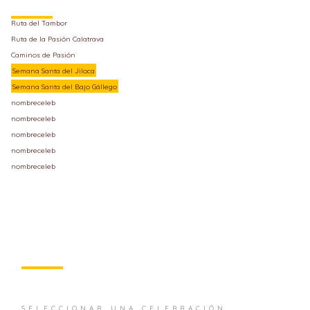
Ruta del Tambor
Ruta de la Pasión Calatrava
Caminos de Pasión
Semana Santa del Jiloca
Semana Santa del Bajo Gállego
nombreceleb
nombreceleb
nombreceleb
nombreceleb
nombreceleb
SELECCIONAR UNA CELEBRACIÓN