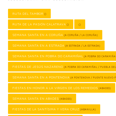
RUTA DEL TAMBOR
()
RUTA DE LA PASIÓN CALATRAVA
()
()
SEMANA SANTA EN A CORUÑA
(A CORUÑA / LA CORUÑA)
SEMANA SANTA EN A ESTRADA
(A ESTRADA / LA ESTRADA)
SEMANA SANTA EN POBRA DO CARAMIÑAL
(A POBRA DO CARAMIÑA
FIESTAS DE JESÚS NAZARENO
(A POBRA DO CARAMIÑAL / PUEBLA DE
SEMANA SANTA EN A PONTENOVA
(A PONTENOVA / PUENTE NUEVO-
FIESTAS EN HONOR A LA VIRGEN DE LOS REMEDIOS
(ABADES)
SEMANA SANTA EN ABADES
(ABADES)
FIESTAS DE LA SANTÍSIMA Y VERA CRUZ
(ABANILLA)