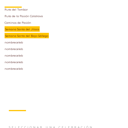
Ruta del Tambor
Ruta de la Pasión Calatrava
Caminos de Pasión
Semana Santa del Jiloca
Semana Santa del Bajo Gállego
nombreceleb
nombreceleb
nombreceleb
nombreceleb
nombreceleb
SELECCIONAR UNA CELEBRACIÓN