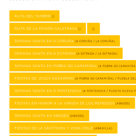
RUTA DEL TAMBOR
()
RUTA DE LA PASIÓN CALATRAVA
()
()
SEMANA SANTA EN A CORUÑA
(A CORUÑA / LA CORUÑA)
SEMANA SANTA EN A ESTRADA
(A ESTRADA / LA ESTRADA)
SEMANA SANTA EN POBRA DO CARAMIÑAL
(A POBRA DO CARAMIÑA
FIESTAS DE JESÚS NAZARENO
(A POBRA DO CARAMIÑAL / PUEBLA DE
SEMANA SANTA EN A PONTENOVA
(A PONTENOVA / PUENTE NUEVO-
FIESTAS EN HONOR A LA VIRGEN DE LOS REMEDIOS
(ABADES)
SEMANA SANTA EN ABADES
(ABADES)
FIESTAS DE LA SANTÍSIMA Y VERA CRUZ
(ABANILLA)