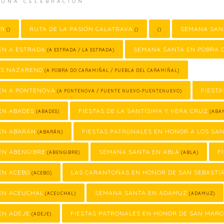
 UNA CELEBRACIÓN
OR
RUTA DE LA PASIÓN CALATRAVA
SEMANA SAN
()
()
()
EN A ESTRADA
SEMANA SANTA EN POBRA 
(A ESTRADA / LA ESTRADA)
SÚS NAZARENO
(A POBRA DO CARAMIÑAL / PUEBLA DEL CARAMIÑAL)
EN A PONTENOVA
FIESTA
(A PONTENOVA / PUENTE NUEVO-PUENTENUEVO)
EN ABADES
FIESTAS DE LA SANTÍSIMA Y VERA CRUZ
(ABADES)
(ABAN
EN ABARÁN
FIESTAS PATRONALES EN HONOR A LOS SA
(ABARÁN)
EN ABENGIBRE
SEMANA SANTA EN ABLA
F
(ABENGIBRE)
(ABLA)
EN ACEBO
LAS CARANTOÑAS EN HONOR DE SAN SEBASTI
(ACEBO)
EN ACEUCHAL
SEMANA SANTA EN ADAMUZ
(ACEUCHAL)
(ADAMUZ)
EN ADEJE
FIESTAS PATRONALES EN HONOR DE SAN MAR
(ADEJE)