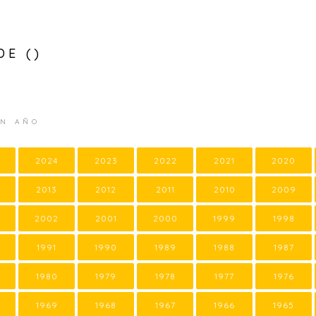
DE ()
UN AÑO
2024
2023
2022
2021
2020
2013
2012
2011
2010
2009
2002
2001
2000
1999
1998
1991
1990
1989
1988
1987
1980
1979
1978
1977
1976
1969
1968
1967
1966
1965