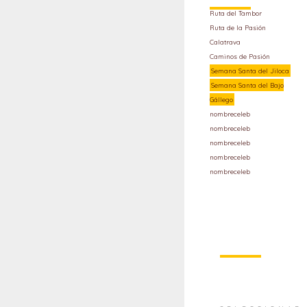
Ruta del Tambor
Ruta de la Pasión
Calatrava
Caminos de Pasión
Semana Santa del Jiloca
Semana Santa del Bajo
Gállego
nombreceleb
nombreceleb
nombreceleb
nombreceleb
nombreceleb