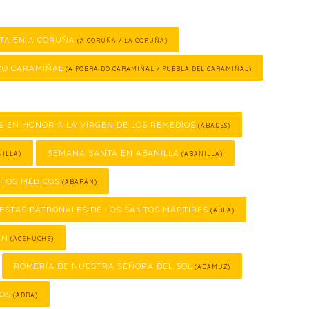
TA EN A CORUÑA
(A CORUÑA / LA CORUÑA)
DO CARAMIÑAL
(A POBRA DO CARAMIÑAL / PUEBLA DEL CARAMIÑAL)
S EN HONOR A LA VIRGEN DE LOS REMEDIOS
(ABADES)
SEMANA SANTA EN ABANILLA
ILLA)
(ABANILLA)
NTOS MÉDICOS
(ABARÁN)
IESTAS PATRONALES DE LOS SANTOS MÁRTIRES
(ABLA)
ÁN
(ACEHÚCHE)
ROMERÍA DE NUESTRA SEÑORA DEL SOL
(ADAMUZ)
COS
(ADRA)