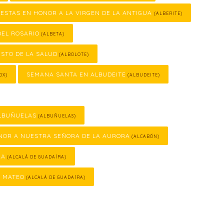
IESTAS EN HONOR A LA VIRGEN DE LA ANTIGUA
(ALBERITE)
DEL ROSARIO
(ALBETA)
ISTO DE LA SALUD
(ALBOLOTE)
SEMANA SANTA EN ALBUDEITE
OX)
(ALBUDEITE)
LBUÑUELAS
(ALBUÑUELAS)
ONOR A NUESTRA SEÑORA DE LA AURORA
(ALCABÓN)
RA
(ALCALÁ DE GUADAÍRA)
N MATEO
(ALCALÁ DE GUADAÍRA)