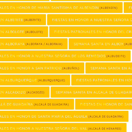
ALES EN HONOR DE MARÍA SANTÍSIMA DE ALBENDÍN
F
(ALBENDÍN)
EN ALBERITE
FIESTAS EN HONOR A NUESTRA SEÑORA 
(ALBERITE)
EN ALBOLOTE
FIESTAS PATRONALES EN HONOR DEL CR
(ALBOLOTE)
EN ALBORAYA
SEMANA SANTA EN ALBOX
(ALBORAYA / ALBORAIA)
(ALB
ALES EN HONOR A NUESTRA SEÑORA DE LOS REMEDIOS
(ALBUDEITE)
ALES EN HONOR A SAN PATRICIO
SEMANA SANTA EN A
(ALBUÑOL)
EN ALBURQUERQUE
FIESTAS PATRONALES EN H
(ALBURQUERQUE)
EN ALCADOZO
SEMANA SANTA EN ALCALÁ DE GUADAÍ
(ALCADOZO)
ALÁ DE GUADAÍRA
FIESTAS EN HONOR DE SA
(ALCALÁ DE GUADAÍRA)
ALES EN HONOR DE SANTA MARÍA DEL ÁGUILA
(ALCALÁ DE GUADAÍRA)
ALES EN HONOR A NUESTRA SEÑORA DEL VAL
(ALCALÁ DE HENARES)