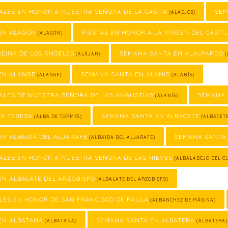
ALES EN HONOR A NUESTRA SEÑORA DE LA CASITA
SEM
(ALAEJOS)
EN ALAGÓN
FIESTAS EN HONOR A LA VIRGEN DEL CASTI
(ALAGÓN)
REINA DE LOS ÁNGELES
SEMANA SANTA EN ALALPARDO
(ALÁJAR)
(
EN ALANGE
SEMANA SANTA EN ALANÍS
(ALANGE)
(ALANÍS)
ALES DE NUESTRA SEÑORA DE LAS ANGUSTIAS
SEMANA 
(ALANÍS)
TA TERESA
SEMANA SANTA EN ALBACETE
(ALBA DE TORMES)
(ALBACET
N ALBAIDA DEL ALJARAFE
SEMANA SANTA 
(ALBAIDA DEL ALJARAFE)
ALES EN HONOR A NUESTRA SEÑORA DE LAS NIEVES
(ALBALADEJO DEL C
N ALBALATE DEL ARZOBISPO
(ALBALATE DEL ARZOBISPO)
LES EN HONOR DE SAN FRANCISCO DE PAULA
(ALBANCHEZ DE MÁGINA)
EN ALBATANA
SEMANA SANTA EN ALBATERA
(ALBATANA)
(ALBATERA)